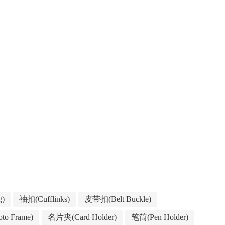
g)
袖扣(Cufflinks)
皮带扣(Belt Buckle)
to Frame)
名片夹(Card Holder)
笔筒(Pen Holder)