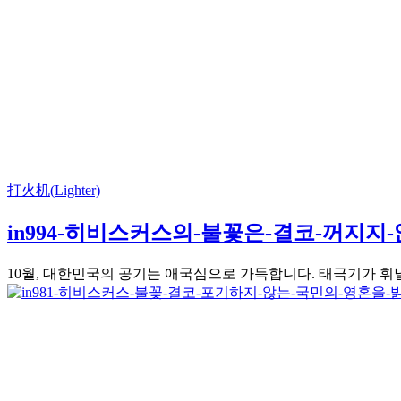
打火机(Lighter)
in994-히비스커스의-불꽃은-결코-꺼지지
10월, 대한민국의 공기는 애국심으로 가득합니다. 태극기가 휘날