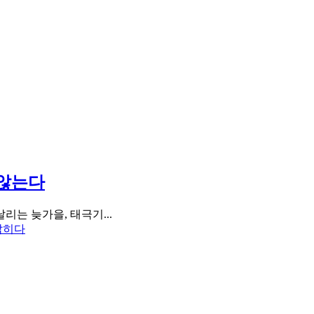
-않는다
리는 늦가을, 태극기...