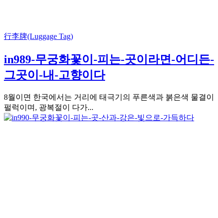
行李牌(Luggage Tag)
in989-무궁화꽃이-피는-곳이라면-어디든-
그곳이-내-고향이다
8월이면 한국에서는 거리에 태극기의 푸른색과 붉은색 물결이
펄럭이며, 광복절이 다가...