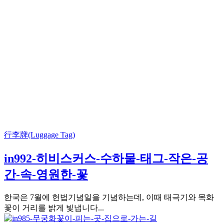
行李牌(Luggage Tag)
in992-히비스커스-수하물-태그-작은-공
간-속-영원한-꽃
한국은 7월에 헌법기념일을 기념하는데, 이때 태극기와 목화
꽃이 거리를 밝게 빛냅니다...