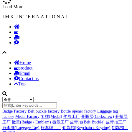
Load More
I M K. I N T E R N A T I O N A L .
Home
product
Email
Contact us
Top
Badge Factory
Belt buckle factory
Bottle opener factory
Luggage tag
factory
Medal Factory
奖牌(Medal)
奖牌工厂
开瓶器(Corkscrew)
开瓶器
工厂
徽章(Badge / Emblem)
徽章工厂
皮带扣(Belt Buckle)
皮带扣工厂
行李牌(Luggage Tag)
行李牌工厂
钥匙扣(Keychain / Keyring)
钥匙扣工