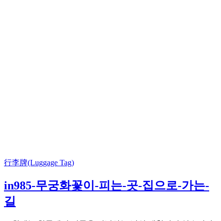
行李牌(Luggage Tag)
in985-무궁화꽃이-피는-곳-집으로-가는-
길