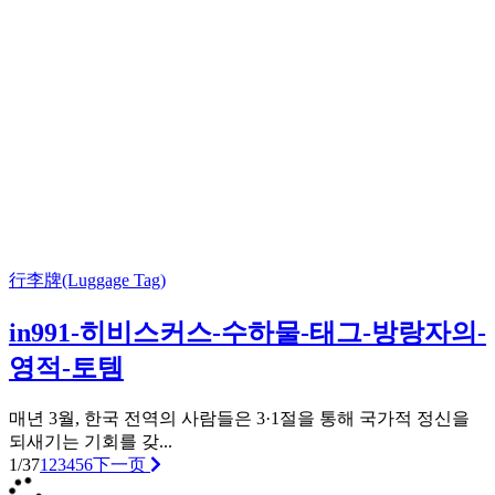
行李牌(Luggage Tag)
in991-히비스커스-수하물-태그-방랑자의-
영적-토템
매년 3월, 한국 전역의 사람들은 3·1절을 통해 국가적 정신을
되새기는 기회를 갖...
1/37
1
2
3
4
5
6
下一页