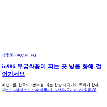
行李牌(Luggage Tag)
in986-무궁화꽃이-피는-곳-빛을-향해-걸
어가세요
매년 8월, 한국의 “광복절”에는 항상 태극기와 목화가 함께 ...