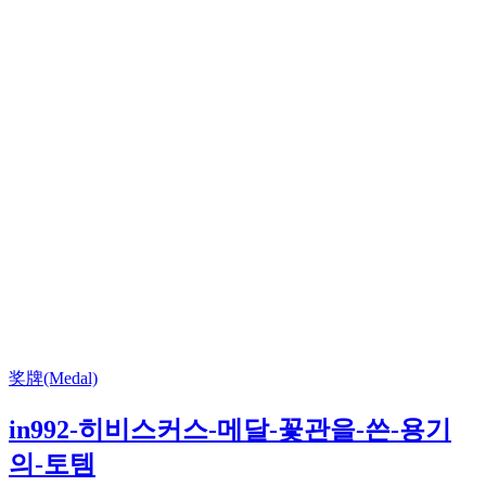
奖牌(Medal)
in992-히비스커스-메달-꽃관을-쓴-용기
의-토템