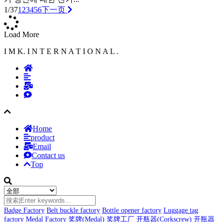
1/37
1
2
3
4
5
6
下一页
Load More
I M K. I N T E R N A T I O N A L .
Home
product
Email
Contact us
Top
Badge Factory
Belt buckle factory
Bottle opener factory
Luggage tag
factory
Medal Factory
奖牌(Medal)
奖牌工厂
开瓶器(Corkscrew)
开瓶器