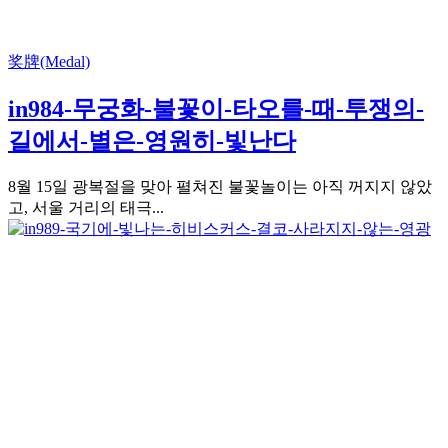
奖牌(Medal)
in984-무궁화-불꽃이-타오를-때-투쟁의-
길에서-별은-영원히-빛난다
8월 15일 광복절을 맞아 펼쳐진 불꽃놀이는 아직 꺼지지 않았
고, 서울 거리의 태극...