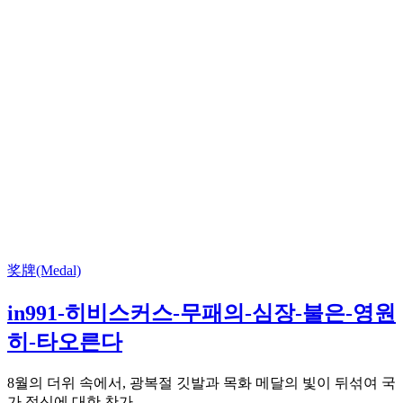
奖牌(Medal)
in991-히비스커스-무패의-심장-불은-영원
히-타오른다
8월의 더위 속에서, 광복절 깃발과 목화 메달의 빛이 뒤섞여 국
가 정신에 대한 찬가...