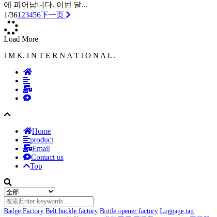
에 피어납니다. 이번 달...
1/36
1
2
3
4
5
6
下一页
Load More
I M K. I N T E R N A T I O N A L .
Home
product
Email
Contact us
Top
Badge Factory
Belt buckle factory
Bottle opener factory
Luggage tag