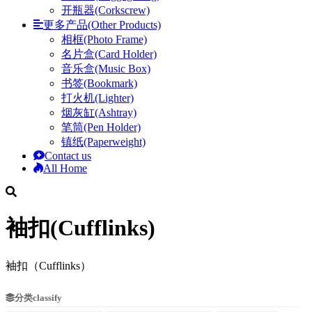
开瓶器(Corkscrew)
更多产品(Other Products)
相框(Photo Frame)
名片盒(Card Holder)
音乐盒(Music Box)
书签(Bookmark)
打火机(Lighter)
烟灰缸(Ashtray)
笔筒(Pen Holder)
镇纸(Paperweight)
Contact us
All Home
袖扣(Cufflinks)
袖扣（Cufflinks）
分类classify