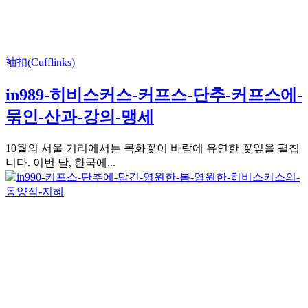
袖扣(Cufflinks)
in989-히비스커스-커프스-단추-커프스에-
묶인-산과-강의-맹세
10월의 서울 거리에서는 목화꽃이 바람에 유연한 꽃잎을 펼칩
니다. 이번 달, 한국에...