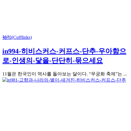
袖扣(Cufflinks)
in994-히비스커스-커프스-단추-우아함으
로-인생의-닻을-단단히-묶으세요
11월은 한국인이 역사를 돌아보는 달이다. “무궁화 축제”는 ...