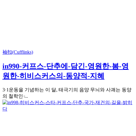
袖扣(Cufflinks)
in990-커프스-단추에-담긴-영원한-봄-영
원한-히비스커스의-동양적-지혜
3·1운동을 기념하는 이 달, 태극기의 음양 무늬와 사괘는 동양
의 철학인 ̵...