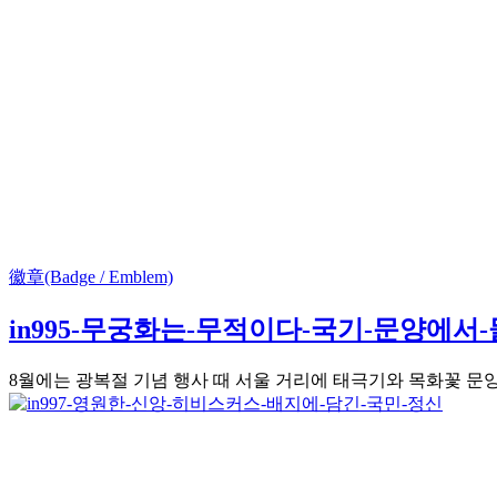
徽章(Badge / Emblem)
in995-무궁화는-무적이다-국기-문양에
8월에는 광복절 기념 행사 때 서울 거리에 태극기와 목화꽃 문양이