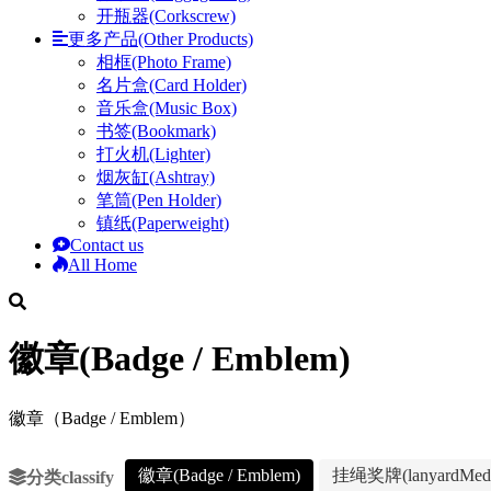
开瓶器(Corkscrew)
更多产品(Other Products)
相框(Photo Frame)
名片盒(Card Holder)
音乐盒(Music Box)
书签(Bookmark)
打火机(Lighter)
烟灰缸(Ashtray)
笔筒(Pen Holder)
镇纸(Paperweight)
Contact us
All Home
徽章(Badge / Emblem)
徽章（Badge / Emblem）
徽章(Badge / Emblem)
挂绳奖牌(lanyardMeda
分类classify