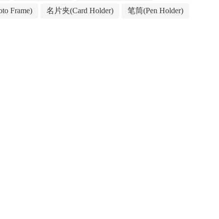
to Frame)
名片夹(Card Holder)
笔筒(Pen Holder)