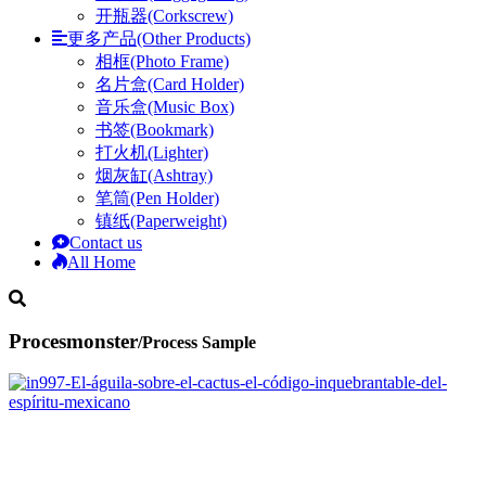
开瓶器(Corkscrew)
更多产品(Other Products)
相框(Photo Frame)
名片盒(Card Holder)
音乐盒(Music Box)
书签(Bookmark)
打火机(Lighter)
烟灰缸(Ashtray)
笔筒(Pen Holder)
镇纸(Paperweight)
Contact us
All Home
Procesmonster
/Process Sample