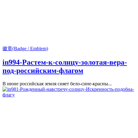
徽章(Badge / Emblem)
in994-Растем-к-солнцу-золотая-вера-
под-российским-флагом
В июне российская земля сияет бело-сине-красны...