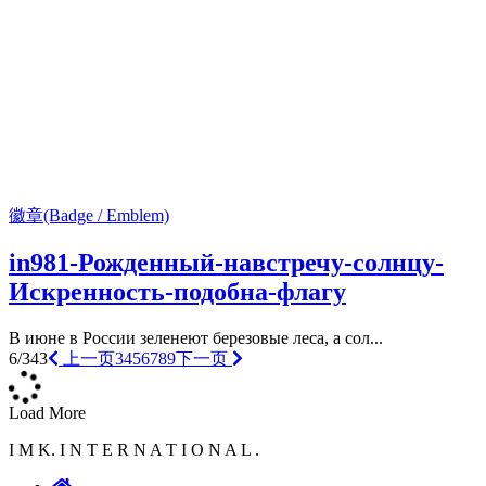
徽章(Badge / Emblem)
in981-Рожденный-навстречу-солнцу-
Искренность-подобна-флагу
В июне в России зеленеют березовые леса, а сол...
6/343
上一页
3
4
5
6
7
8
9
下一页
Load More
I M K. I N T E R N A T I O N A L .