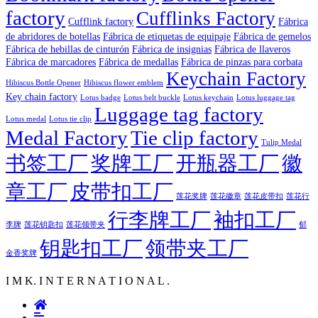
factory
Cufflinks Factory
Fábrica
Cufflink factory
de abridores de botellas
Fábrica de etiquetas de equipaje
Fábrica de gemelos
Fábrica de hebillas de cinturón
Fábrica de insignias
Fábrica de llaveros
Fábrica de marcadores
Fábrica de medallas
Fábrica de pinzas para corbata
Keychain Factory
Hibiscus Bottle Opener
Hibiscus flower emblem
Key chain factory
Lotus badge
Lotus luggage tag
Lotus belt buckle
Lotus keychain
Luggage tag factory
Lotus medal
Lotus tie clip
Medal Factory
Tie clip factory
Tulip Medal
书签工厂
奖牌工厂
开瓶器工厂
徽
章工厂
皮带扣工厂
莲花徽章
莲花行
莲花奖牌
莲花皮带扣
行李牌工厂
袖扣工厂
李牌
郁
莲花钥匙扣
莲花领带夹
钥匙扣工厂
领带夹工厂
金香奖牌
I M K. I N T E R N A T I O N A L .