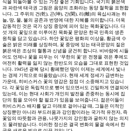
식을 되돌아볼 수 있는 가장 좋은 기회입니다. 국기의 붉은색
과 파란색 태극권 그림은 음양의 조화라는 동양 철학을 표현합
니다. 그 주위의 건(乾), 곤(坤), 간(閑), 리(離)의 육십사괘는 하
늘, 땅, 물, 불의 공존과 번영에 대한 지혜를 의미합니다. 더욱
감동적인 것은 국가 상징 중앙에 피어 있는 목화꽃입니다. 다
섯 개의 꽃잎으로 이루어진 목화꽃 문양은 한국 민족의 생존
원칙을 담고 있습니다. 하얀 꽃잎은 평화의 이상을, 황금색 수
술은 밝은 미래를 상징하며, 꽃 중앙에 있는 태극문양의 짙은
붉은색은 조상의 혈통과 신념을 굳건히 합니다. 비바람에 시들
어도 언제나 꽃을 피우는 이 ‘무한의 꽃’은 전쟁을 겪은 후에도
여전히 활력을 잃지 않는 한반도의 모습을 그대로 표현한 것입
니다. 1945년 광복 당시 황폐했던 땅이 이제는 세계에서 빛나
는 경제 기적으로 떠올랐습니다. 현재 세계 정세가 급변하는
가운데, 히비스커스 꽃의 영감은 점점 더 소중해지고 있습니
다. 각 꽃잎은 독립적으로 뻗어 있으면서도 긴밀하게 연결되어
있는데, 이는 현대 사회가 개인의 발전을 존중하는 동시에 집
단의 힘을 모아야 할 필요가 있음을 보여줍니다. 젊은이들이
히비스커스 배지를 달고 미래로 걸어나갈 때, 그들은 미적인
상징뿐만 아니라 부드러움과 강인함이라는 국가적 유전자, 즉
꽃잎의 따뜻함과 관용, 나뭇가지의 강인함과 굴하지 않는 의지
도 물려받습니다. 이러한 정신은 결국 변화의 물결 속에서 한
국을 새로운 빛으로 이끌 것입니다.