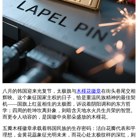
八月的韩国迎来光复节，太极旗与
木槿花徽章
在街头巷尾交相
辉映。这个象征国家主权的日子，恰是重温民族精神的最佳契
机——国旗上红蓝相生的太极图，诉说着阴阳调和的东方哲
学；四周的乾坤坎离卦象，则暗含天地水火共生共荣的智慧。
而更令人动容的，是国徽中央那朵盛放的木槿花。
五瓣木槿徽章承载着韩国民族的生存密码：洁白花瓣代表和平
理想，金黄花蕊象征光明未来，而花心处太极纹样的深红，则