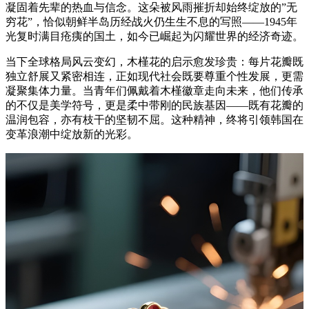
凝固着先辈的热血与信念。这朵被风雨摧折却始终绽放的”无
穷花”，恰似朝鲜半岛历经战火仍生生不息的写照——1945年
光复时满目疮痍的国土，如今已崛起为闪耀世界的经济奇迹。
当下全球格局风云变幻，木槿花的启示愈发珍贵：每片花瓣既
独立舒展又紧密相连，正如现代社会既要尊重个性发展，更需
凝聚集体力量。当青年们佩戴着木槿徽章走向未来，他们传承
的不仅是美学符号，更是柔中带刚的民族基因——既有花瓣的
温润包容，亦有枝干的坚韧不屈。这种精神，终将引领韩国在
变革浪潮中绽放新的光彩。