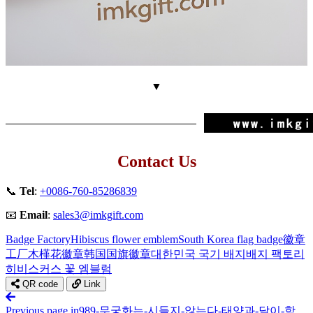
▼
Contact Us
📞
Tel
:
+0086-760-85286839
📧
Email
:
sales3@imkgift.com
Badge Factory
Hibiscus flower emblem
South Korea flag badge
徽章
工厂
木槿花徽章
韩国国旗徽章
대한민국 국기 배지
배지 팩토리
히비스커스 꽃 엠블럼
QR code
Link
Previous page
in989-무궁화는-시들지-않는다-태양과-달이-함