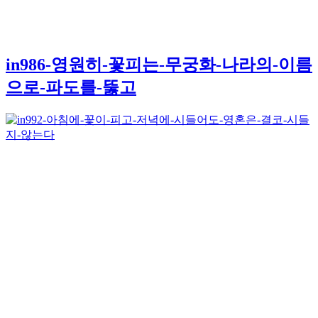
in986-영원히-꽃피는-무궁화-나라의-이름
으로-파도를-뚫고