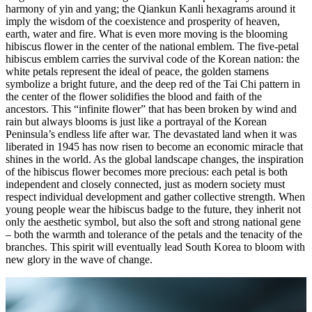
harmony of yin and yang; the Qiankun Kanli hexagrams around it
imply the wisdom of the coexistence and prosperity of heaven,
earth, water and fire. What is even more moving is the blooming
hibiscus flower in the center of the national emblem. The five-petal
hibiscus emblem carries the survival code of the Korean nation: the
white petals represent the ideal of peace, the golden stamens
symbolize a bright future, and the deep red of the Tai Chi pattern in
the center of the flower solidifies the blood and faith of the
ancestors. This “infinite flower” that has been broken by wind and
rain but always blooms is just like a portrayal of the Korean
Peninsula’s endless life after war. The devastated land when it was
liberated in 1945 has now risen to become an economic miracle that
shines in the world. As the global landscape changes, the inspiration
of the hibiscus flower becomes more precious: each petal is both
independent and closely connected, just as modern society must
respect individual development and gather collective strength. When
young people wear the hibiscus badge to the future, they inherit not
only the aesthetic symbol, but also the soft and strong national gene
– both the warmth and tolerance of the petals and the tenacity of the
branches. This spirit will eventually lead South Korea to bloom with
new glory in the wave of change.