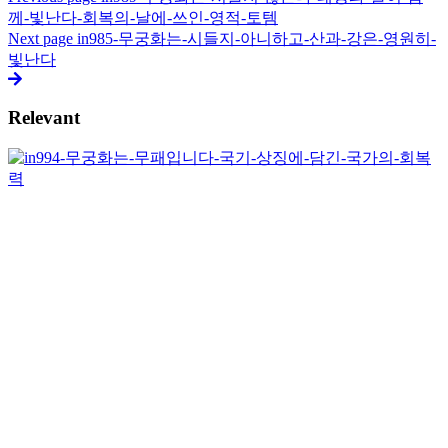
께-빛난다-회복의-날에-쓰인-영적-토템
Next page
in985-무궁화는-시들지-아니하고-산과-강은-영원히-
빛난다
Relevant