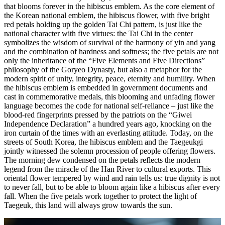
that blooms forever in the hibiscus emblem. As the core element of
the Korean national emblem, the hibiscus flower, with five bright
red petals holding up the golden Tai Chi pattern, is just like the
national character with five virtues: the Tai Chi in the center
symbolizes the wisdom of survival of the harmony of yin and yang
and the combination of hardness and softness; the five petals are not
only the inheritance of the “Five Elements and Five Directions”
philosophy of the Goryeo Dynasty, but also a metaphor for the
modern spirit of unity, integrity, peace, eternity and humility. When
the hibiscus emblem is embedded in government documents and
cast in commemorative medals, this blooming and unfading flower
language becomes the code for national self-reliance – just like the
blood-red fingerprints pressed by the patriots on the “Giwei
Independence Declaration” a hundred years ago, knocking on the
iron curtain of the times with an everlasting attitude. Today, on the
streets of South Korea, the hibiscus emblem and the Taegeukgi
jointly witnessed the solemn procession of people offering flowers.
The morning dew condensed on the petals reflects the modern
legend from the miracle of the Han River to cultural exports. This
oriental flower tempered by wind and rain tells us: true dignity is not
to never fall, but to be able to bloom again like a hibiscus after every
fall. When the five petals work together to protect the light of
Taegeuk, this land will always grow towards the sun.