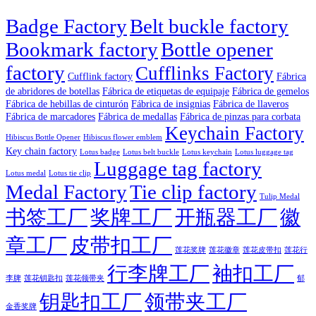
Badge Factory
Belt buckle factory
Bookmark factory
Bottle opener
factory
Cufflinks Factory
Fábrica
Cufflink factory
de abridores de botellas
Fábrica de etiquetas de equipaje
Fábrica de gemelos
Fábrica de hebillas de cinturón
Fábrica de insignias
Fábrica de llaveros
Fábrica de marcadores
Fábrica de medallas
Fábrica de pinzas para corbata
Keychain Factory
Hibiscus Bottle Opener
Hibiscus flower emblem
Key chain factory
Lotus badge
Lotus luggage tag
Lotus belt buckle
Lotus keychain
Luggage tag factory
Lotus medal
Lotus tie clip
Medal Factory
Tie clip factory
Tulip Medal
书签工厂
奖牌工厂
开瓶器工厂
徽
章工厂
皮带扣工厂
莲花徽章
莲花行
莲花奖牌
莲花皮带扣
行李牌工厂
袖扣工厂
李牌
郁
莲花钥匙扣
莲花领带夹
钥匙扣工厂
领带夹工厂
金香奖牌