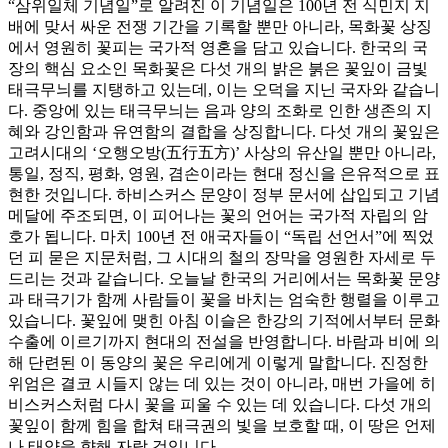
“삼위일체 기념일”로 알려진 이 기념일은 100년 전 식민지 지
배에 맞서 싸운 전쟁 기간을 기록할 뿐만 아니라, 목화꽃 상징
에서 영원히 꽃피는 국가적 영혼을 담고 있습니다. 한국의 국
장의 핵심 요소인 목화꽃은 다섯 개의 밝은 붉은 꽃잎이 금빛
태극무늬를 지탱하고 있는데, 이는 오덕을 지닌 국자와 같습니
다. 중앙에 있는 태극무늬는 음과 양의 조화로 인한 생존의 지
혜와 강인함과 유연함의 결합을 상징합니다. 다섯 개의 꽃잎은
고려시대의 ‘오행오방(五行五方)’ 사상의 유산일 뿐만 아니라,
통일, 정직, 평화, 영원, 겸손이라는 현대 정신을 은유적으로 표
현한 것입니다. 하비스커스 문양이 정부 문서에 삽입되고 기념
메달에 주조되면, 이 피어나는 꽃의 언어는 국가적 자립의 암
호가 됩니다. 마치 100년 전 애국자들이 “독립 선언서”에 찍었
던 피 묻은 지문처럼, 그 시대의 철의 장막을 영원한 자세로 두
드리는 것과 같습니다. 오늘날 한국의 거리에서는 목화꽃 문양
과 태극기가 함께 사람들이 꽃을 바치는 엄숙한 행렬을 이루고
있습니다. 꽃잎에 맺힌 아침 이슬은 한강의 기적에서부터 문화
수출에 이르기까지 현대의 전설을 반영합니다. 바람과 비에 의
해 단련된 이 동양의 꽃은 우리에게 이렇게 말합니다. 진정한
위엄은 결코 시들지 않는 데 있는 것이 아니라, 매번 가을에 히
비스커스처럼 다시 꽃을 피울 수 있는 데 있습니다. 다섯 개의
꽃잎이 함께 힘을 합쳐 태극권의 빛을 보호할 때, 이 땅은 언제
나 태양을 향해 자랄 것입니다.