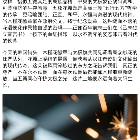
纹样，恰似五德具足的民族品格：中央的太极象征阴阳调和、
刚柔相济的生存智慧；五枚花瓣既是高丽王朝”五行五方”哲学
的传承，更暗喻团结、正直、和平、永恒与谦逊的现代精神。
当木槿花徽章嵌在政府公文、铸于纪念勋章，这种绽而不落的
花语便化作民族自强的密码——正如百年前志士们在《己未独
立宣言书》上按下的血红指印，以永不凋零的姿态叩击着时代
的铁幕。
今天的韩国街头，木槿花徽章与太极旗共同见证着民众献花的
庄严队列。花瓣上凝结的晨露，倒映着从汉江奇迹到文化输出
的现代传奇。这朵被风雨淬炼过的东方之花告诉我们：真正的
尊严，不在永不跌倒，而在每次跌倒后都能如木槿般重新绽
放。当五瓣同心守护太极之光，这片土地便永远向着太阳生
长。