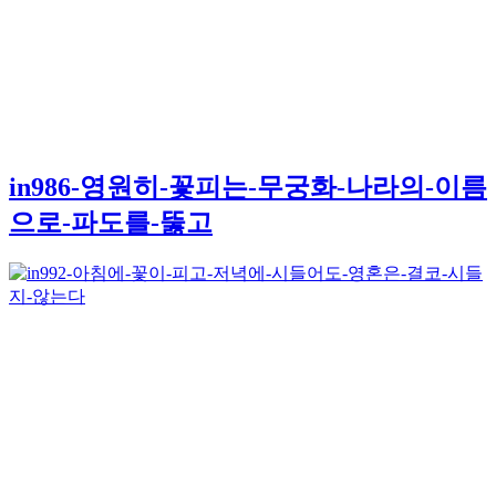
in986-영원히-꽃피는-무궁화-나라의-이름
으로-파도를-뚫고