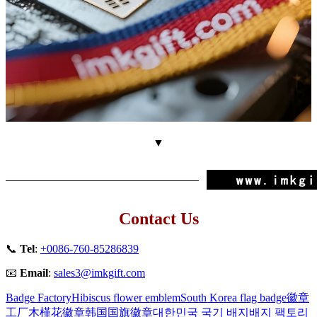
▼
Contact Us
📞
Tel
:
+0086-760-85286839
📧
Email
:
sales3@imkgift.com
Badge Factory
Hibiscus flower emblem
South Korea flag badge
徽章
工厂
木槿花徽章
韩国国旗徽章
대한민국 국기 배지
배지 팩토리