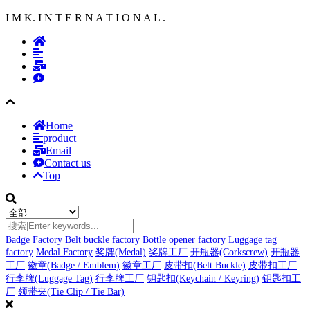
I M K. I N T E R N A T I O N A L .
Home
product
Email
Contact us
Top
Badge Factory
Belt buckle factory
Bottle opener factory
Luggage tag
factory
Medal Factory
奖牌(Medal)
奖牌工厂
开瓶器(Corkscrew)
开瓶器
工厂
徽章(Badge / Emblem)
徽章工厂
皮带扣(Belt Buckle)
皮带扣工厂
行李牌(Luggage Tag)
行李牌工厂
钥匙扣(Keychain / Keyring)
钥匙扣工
厂
领带夹(Tie Clip / Tie Bar)