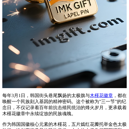
每年3月1日，韩国街头巷尾飘扬的太极旗与
木槿花徽章
，都在
唤醒一个民族刻入基因的精神密码。这个被称为”三一节”的纪
念日，不仅记录着百年前抗击殖民统治的烽火岁月，更承载着
木槿花徽章中永续绽放的民族魂魄。
作为韩国国徽核心元素的木槿花，五片嫣红花瓣托举金色太极