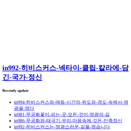
in992-히비스커스-넥타이-클립-칼라에-담
긴-국가-정신
Recently update
in994-히비스커스와-매듭-시간의-위도와-경도-속에서-영
광을-엮다
in981-무궁화꽃이-피는-곳-모든-것이-영광의-길
in986-무궁화와-태극기-우리-마음속에-깃든-민족정신
in992-히비스커스는-영광스러운-길을-엮습니다