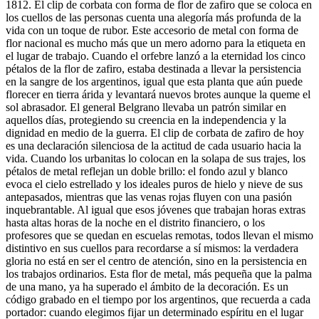
1812. El clip de corbata con forma de flor de zafiro que se coloca en
los cuellos de las personas cuenta una alegoría más profunda de la
vida con un toque de rubor. Este accesorio de metal con forma de
flor nacional es mucho más que un mero adorno para la etiqueta en
el lugar de trabajo. Cuando el orfebre lanzó a la eternidad los cinco
pétalos de la flor de zafiro, estaba destinada a llevar la persistencia
en la sangre de los argentinos, igual que esta planta que aún puede
florecer en tierra árida y levantará nuevos brotes aunque la queme el
sol abrasador. El general Belgrano llevaba un patrón similar en
aquellos días, protegiendo su creencia en la independencia y la
dignidad en medio de la guerra. El clip de corbata de zafiro de hoy
es una declaración silenciosa de la actitud de cada usuario hacia la
vida. Cuando los urbanitas lo colocan en la solapa de sus trajes, los
pétalos de metal reflejan un doble brillo: el fondo azul y blanco
evoca el cielo estrellado y los ideales puros de hielo y nieve de sus
antepasados, mientras que las venas rojas fluyen con una pasión
inquebrantable. Al igual que esos jóvenes que trabajan horas extras
hasta altas horas de la noche en el distrito financiero, o los
profesores que se quedan en escuelas remotas, todos llevan el mismo
distintivo en sus cuellos para recordarse a sí mismos: la verdadera
gloria no está en ser el centro de atención, sino en la persistencia en
los trabajos ordinarios. Esta flor de metal, más pequeña que la palma
de una mano, ya ha superado el ámbito de la decoración. Es un
código grabado en el tiempo por los argentinos, que recuerda a cada
portador: cuando elegimos fijar un determinado espíritu en el lugar