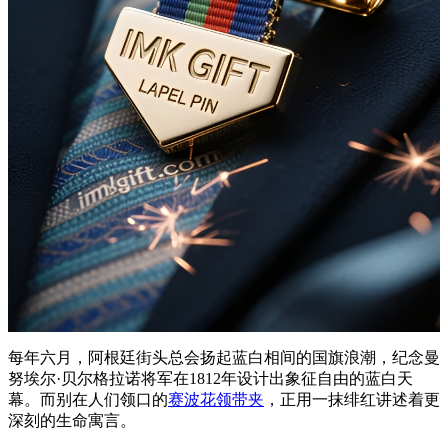
每年六月，阿根廷街头总会扬起蓝白相间的国旗浪潮，纪念曼
努埃尔·贝尔格拉诺将军在1812年设计出象征自由的蓝白天
幕。而别在人们领口的
赛波花领带夹
，正用一抹绯红讲述着更
深刻的生命寓言。