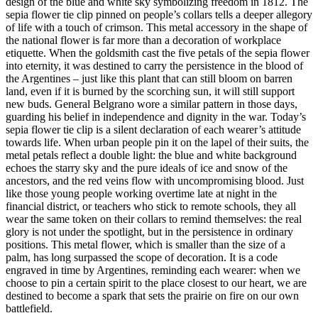
design of the blue and white sky symbolizing freedom in 1812. The
sepia flower tie clip pinned on people’s collars tells a deeper allegory
of life with a touch of crimson. This metal accessory in the shape of
the national flower is far more than a decoration of workplace
etiquette. When the goldsmith cast the five petals of the sepia flower
into eternity, it was destined to carry the persistence in the blood of
the Argentines – just like this plant that can still bloom on barren
land, even if it is burned by the scorching sun, it will still support
new buds. General Belgrano wore a similar pattern in those days,
guarding his belief in independence and dignity in the war. Today’s
sepia flower tie clip is a silent declaration of each wearer’s attitude
towards life. When urban people pin it on the lapel of their suits, the
metal petals reflect a double light: the blue and white background
echoes the starry sky and the pure ideals of ice and snow of the
ancestors, and the red veins flow with uncompromising blood. Just
like those young people working overtime late at night in the
financial district, or teachers who stick to remote schools, they all
wear the same token on their collars to remind themselves: the real
glory is not under the spotlight, but in the persistence in ordinary
positions. This metal flower, which is smaller than the size of a
palm, has long surpassed the scope of decoration. It is a code
engraved in time by Argentines, reminding each wearer: when we
choose to pin a certain spirit to the place closest to our heart, we are
destined to become a spark that sets the prairie on fire on our own
battlefield.