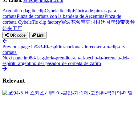
📧
Email
:
sales3@imkgift.com
Argentina flag tie clip
Cybele tie clip
Fábrica de pinzas para
corbata
Pinza de corbata con la bandera de Argentina
Pinza de
corbata Cybele
Tie clip factory
赛波花领带夹
阿根廷国旗领带夹
领
带夹工厂
QR code
Link
Previous page
in983-El-espíritu-nacional-florece-en-un-clip-de-
corbata
Next page
in988-La-gloria-prendida-en-el-pecho-la-herencia-del-
espíritu-argentino-del-pasador-de-corbata-de-zafiro
Relevant