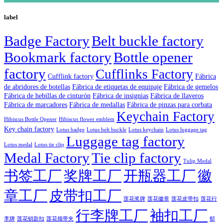
label
Badge Factory
Belt buckle factory
Bookmark factory
Bottle opener
factory
Cufflinks Factory
Fábrica
Cufflink factory
de abridores de botellas
Fábrica de etiquetas de equipaje
Fábrica de gemelos
Fábrica de hebillas de cinturón
Fábrica de insignias
Fábrica de llaveros
Fábrica de marcadores
Fábrica de medallas
Fábrica de pinzas para corbata
Keychain Factory
Hibiscus Bottle Opener
Hibiscus flower emblem
Key chain factory
Lotus badge
Lotus luggage tag
Lotus belt buckle
Lotus keychain
Luggage tag factory
Lotus medal
Lotus tie clip
Medal Factory
Tie clip factory
Tulip Medal
书签工厂
奖牌工厂
开瓶器工厂
徽
章工厂
皮带扣工厂
莲花徽章
莲花行
莲花奖牌
莲花皮带扣
行李牌工厂
袖扣工厂
李牌
郁
莲花钥匙扣
莲花领带夹