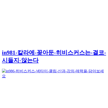
in981-칼라에-꽂아둔-히비스커스는-결코-
시들지-않는다