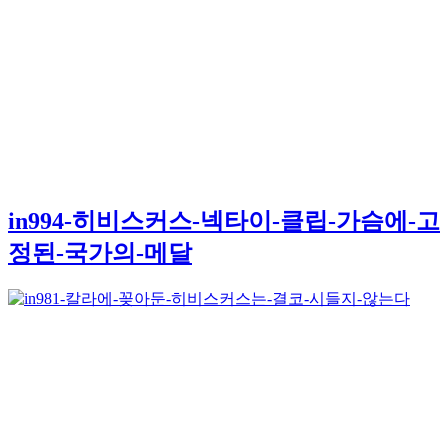
in994-히비스커스-넥타이-클립-가슴에-고
정된-국가의-메달