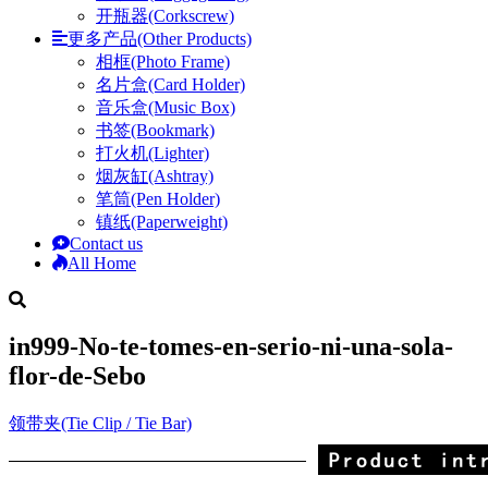
开瓶器(Corkscrew)
更多产品(Other Products)
相框(Photo Frame)
名片盒(Card Holder)
音乐盒(Music Box)
书签(Bookmark)
打火机(Lighter)
烟灰缸(Ashtray)
笔筒(Pen Holder)
镇纸(Paperweight)
Contact us
All Home
in999-No-te-tomes-en-serio-ni-una-sola-
flor-de-Sebo
领带夹(Tie Clip / Tie Bar)