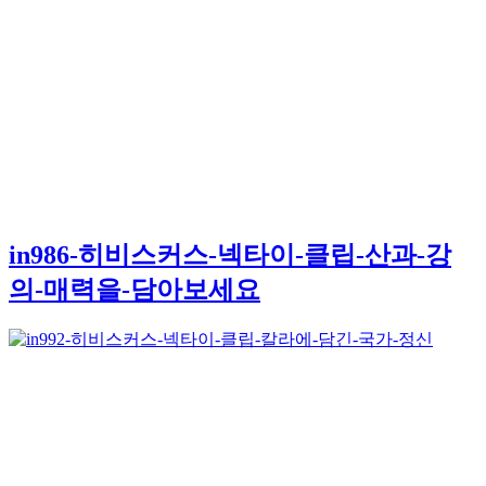
in986-히비스커스-넥타이-클립-산과-강
의-매력을-담아보세요