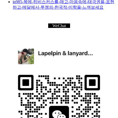
in985-목에-히비스커스를-매고-마음속에-태극권을-표현
하고-메달에서-투쟁의-한국적-미학을-느껴보세요
WeChat