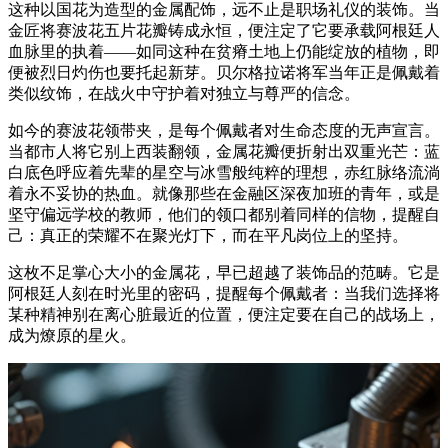
这种以国花为造型的金属配饰，远不止是职场礼仪的装饰。当
金匠将赛波花五片花瓣铸成永恒，便注定了它要承载阿根廷人
血脉里的执着——如同这种在贫瘠土地上仍能绽放的植物，即
便被烈日灼伤也要托起新芽。贝尔格拉诺将军当年正是佩戴着
类似纹饰，在战火中守护着对独立与尊严的信念。
如今的赛波花领带夹，是每个佩戴者对生命态度的无声宣言。
当都市人将它别上西装翻领，金属花瓣便折射出双重光芒：蓝
白底色呼应着先辈的星空与冰雪般纯粹的理想，赤红脉络流淌
着永不妥协的热血。就像那些在金融区深夜加班的青年，或是
坚守偏远学校的教师，他们的领口都别着同样的信物，提醒自
己：真正的荣耀不在聚光灯下，而在平凡岗位上的坚持。
这枚不足掌心大小的金属花，早已超越了装饰品的范畴。它是
阿根廷人刻在时光里的密码，提醒每个佩戴者：当我们选择将
某种精神别在离心脏最近的位置，便注定要在自己的战场上，
成为燎原的星火。